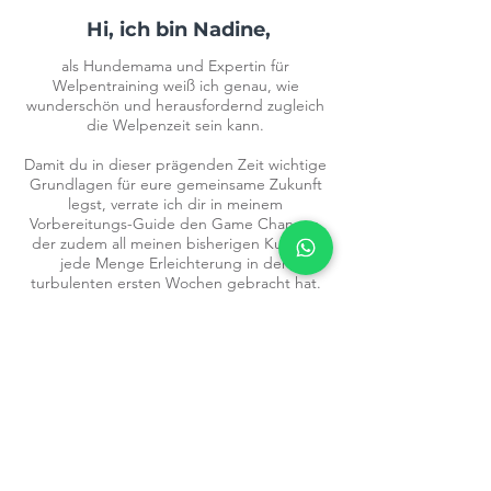
Hi, ich bin Nadine,
als Hundemama und Expertin für
Welpentraining weiß ich genau, wie
wunderschön und herausfordernd zugleich
die Welpenzeit sein kann.
Damit du in dieser prägenden Zeit wichtige
Grundlagen für eure gemeinsame Zukunft
legst, verrate ich dir in meinem
Vorbereitungs-Guide den Game Changer,
der zudem all meinen bisherigen Kunden
jede Menge Erleichterung in den
turbulenten ersten Wochen gebracht hat.
Ganz viel Freude damit
Jetzt für 0€ herunterladen